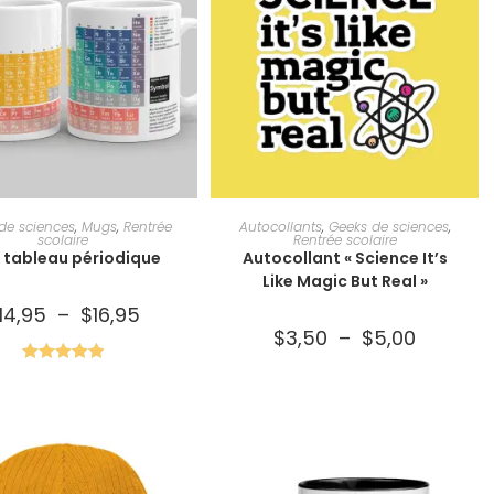
HOIX DES OPTIONS
CHOIX DES OPTIONS
de sciences
,
Mugs
,
Rentrée
Autocollants
,
Geeks de sciences
,
scolaire
Rentrée scolaire
 tableau périodique
Autocollant « Science It’s
Like Magic But Real »
14,95
–
$
16,95
$
3,50
–
$
5,00
Note
5.00
sur 5