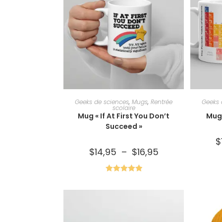
CHOIX DES OPTIONS
C
Geeks de sciences
,
Mugs
,
Rentrée
Geeks 
scolaire
Mug « If At First You Don’t
Mug
Succeed »
$
$
14,95
–
$
16,95
Note
5.00
sur 5