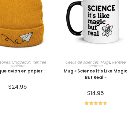
HOIX DES OPTIONS
AJOUTER AU PANIER
soires
,
Chapeaux
,
Rentrée
Geeks de sciences
,
Mugs
,
Rentrée
scolaire
scolaire
ue avion en papier
Mug « Science It’s Like Magic
But Real »
$
24,95
$
14,95
Note
5.00
sur 5