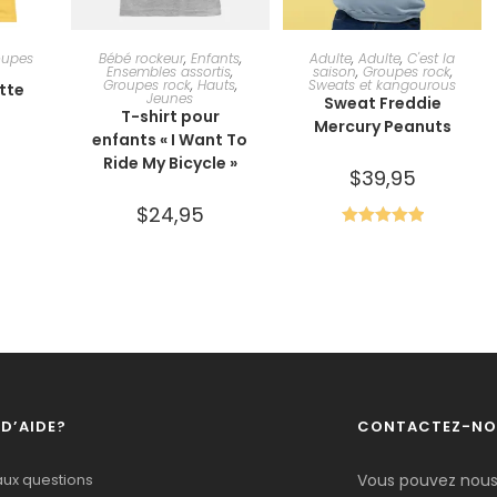
IONS
CHOIX DES OPTIONS
CHOIX DES OPTIONS
oupes
Bébé rockeur
,
Enfants
,
Adulte
,
Adulte
,
C'est la
Ensembles assortis
,
saison
,
Groupes rock
,
Groupes rock
,
Hauts
,
Sweats et kangourous
tte
Jeunes
Sweat Freddie
T-shirt pour
Mercury Peanuts
enfants « I Want To
Ride My Bicycle »
$
39,95
$
24,95
Note
5.00
sur 5
 D’AIDE?
CONTACTEZ-NO
aux questions
Vous pouvez nous 