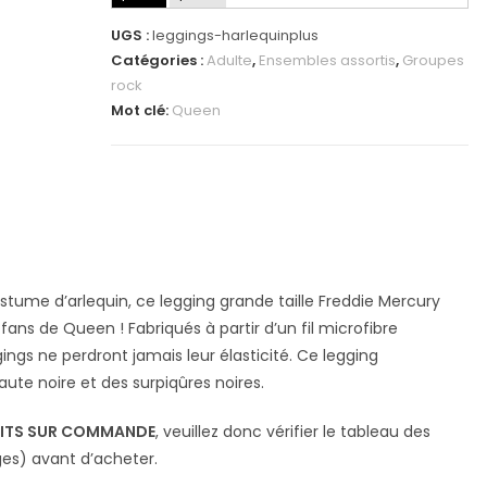
UGS :
leggings-harlequinplus
Catégories :
Adulte
,
Ensembles assortis
,
Groupes
rock
Mot clé:
Queen
ostume d’arlequin, ce legging grande taille Freddie Mercury
 fans de Queen ! Fabriqués à partir d’un fil microfibre
ings ne perdront jamais leur élasticité. Ce legging
aute noire et des surpiqûres noires.
AITS SUR COMMANDE
, veuillez donc vérifier le tableau des
ges) avant d’acheter.