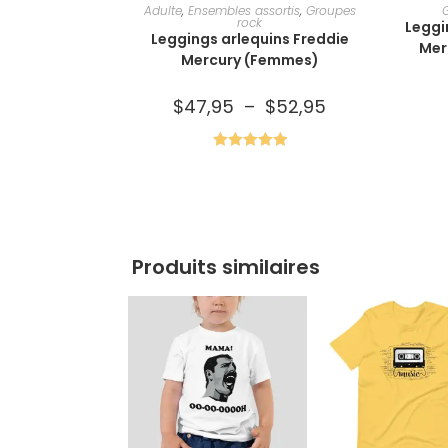
CHOIX DES OPTIONS
C
Adulte
,
Ensembles assortis
,
Groupes
rock
Leggi
Leggings arlequins Freddie
Mer
Mercury (Femmes)
$
47,95
–
$
52,95
Note
5.00
sur 5
Produits similaires