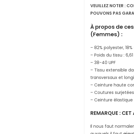
VEUILLEZ NOTER : C
POUVONS PAS GARAN
À propos de ces
(Femmes) :
– 82% polyester, 18
– Poids du tissu : 6,
– 38-40 UPF
– Tissu extensible dan
transversaux et long
– Ceinture haute co
– Coutures surjetée
– Ceinture élastique 
REMARQUE : CET
Il nous faut normale
auxquels il faut
ajou