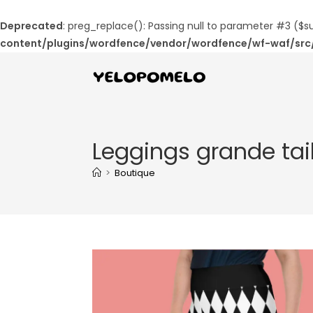
Deprecated
: preg_replace(): Passing null to parameter #3 ($su
content/plugins/wordfence/vendor/wordfence/wf-waf/src/
Leggings grande tai
>
Boutique