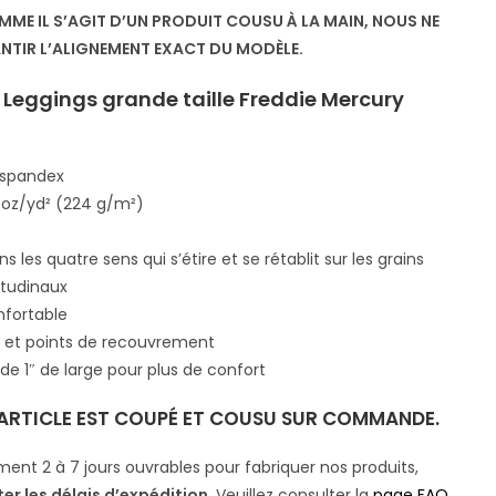
OMME IL S’AGIT D’UN PRODUIT COUSU À LA MAIN, NOUS NE
TIR L’ALIGNEMENT EXACT DU MODÈLE.
 Leggings grande taille Freddie Mercury
% spandex
61 oz/yd² (224 g/m²)
s les quatre sens qui s’étire et se rétablit sur les grains
itudinaux
nfortable
s et points de recouvrement
de 1″ de large pour plus de confort
 ARTICLE EST COUPÉ ET COUSU SUR COMMANDE.
ment 2 à 7 jours ouvrables pour fabriquer nos produits,
ter les délais d’expédition
. Veuillez consulter la
page FAQ