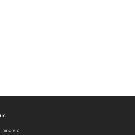
US
joindre à