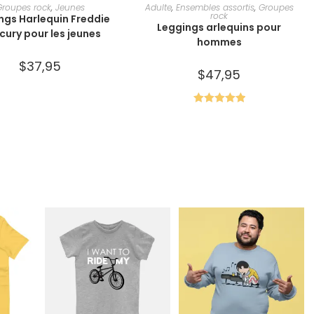
HOIX DES OPTIONS
CHOIX DES OPTIONS
Groupes rock
,
Jeunes
Adulte
,
Ensembles assortis
,
Groupes
rock
ngs Harlequin Freddie
Leggings arlequins pour
cury pour les jeunes
hommes
$
37,95
$
47,95
Note
5.00
sur 5