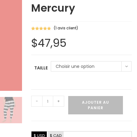
Mercury
(
1
avis client)
Noté
1
5.00
$
47,95
sur 5
basé sur
notation
client
Choisir une option
TAILLE
-
+
AJOUTER AU
PANIER
$ USD
$ CAD