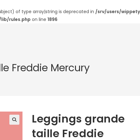
bject) of type array|string is deprecated in
/srv/users/wippe
lib/rules.php
on line
1896
lle Freddie Mercury
Leggings grande
🔍
taille Freddie