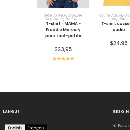
CHOIX DES OPTIONS
CHOIX DES OPT
Bébé rockeur
,
Groupes
Adulte
,
Adulte
,
Gr
rock
,
Hauts
,
Tout petit
rock
,
Hauts
T-shirt « MAMA »
T-shirt casse
Freddie Mercury
audio
pour tout-petits
$
24,95
$
23,95
Note
5.00
sur 5
LANGUE
BESOIN
Foire 
English
Français